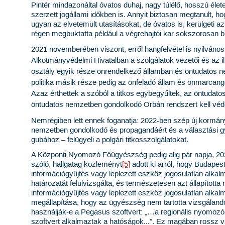
Pintér mindazonáltal óvatos duhaj, nagy túlélő, hosszú élete
szerzett jogállami időkben is. Annyit biztosan megtanult, h
ugyan az elvetemült utasításokat, de óvatos is, kerülgeti a
régen megbuktatta például a végrehajtói kar sokszorosan b
2021 novemberében viszont, erről hangfelvétel is nyilvános
Alkotmányvédelmi Hivatalban a szolgálatok vezetői és az ill
osztály egyik része önrendelkező államban és öntudatos ne
politika másik része pedig az önfeladó állam és önmarcan
Azaz érthettek a szóból a titkos egybegyűltek, az öntuda
öntudatos nemzetben gondolkodó Orbán rendszert kell véde
Nemrégiben lett ennek foganatja: 2022-ben szép új korm
nemzetben gondolkodó
és propagandáért és a választási g
gubához – felügyeli a polgári titkosszolgálatokat.
A
Központi Nyomozó Főügyészség pedig alig pár napja,
20
szóló, hallgatag közleményt
[5]
adott ki arról, hogy Budapes
információgyűjtés vagy leplezett eszköz jogosulatlan alka
határozatát felülvizsgálta, és természetesen azt állapított
információgyűjtés vagy leplezett eszköz jogosulatlan alka
megállapítása, hogy az ügyészség nem tartotta vizsgálandó
használják-e a Pegasus szoftvert: „…a regionális nyomoz
szoftvert alkalmaztak a hatóságok...”. Ez magában rossz v