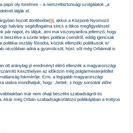
a papír oly türelmes – a nemzetbiztonsági szolgálatok
„a
elmét látják el
.
tárgyban hozott döntésébe
[9]
, akkor a Központi Nyomozó
hogy halvány segédfogalma sincs a titkos megfigyeléssel
 pár napot, és látjuk, ami mai viszonyainkra jellemző, hogy
beszélve a szinte teljes politikai csendről, eddig igencsak
politikai osztály fősodra, köztük ellenzéki politikusok is!
, aki olcsóbban adná a gyümölcsöt, húst, sőt még Orbánnál is
sban ott aránylag jó eredményt elérő ellenzék a magyarországi
 számító Keszthelyen az időközin még polgármesterjelöltet
matlanság fokmérője. Erre, a legújabb magyarországi
ira utalva mondhatjuk, hogy:
Jertek, s hogy sorsotok előre
 továbbiakban már nem óhajt beszélni szabadságról és
a. Akár még Orbán szabadságkorlátozó politikájában a trottyos