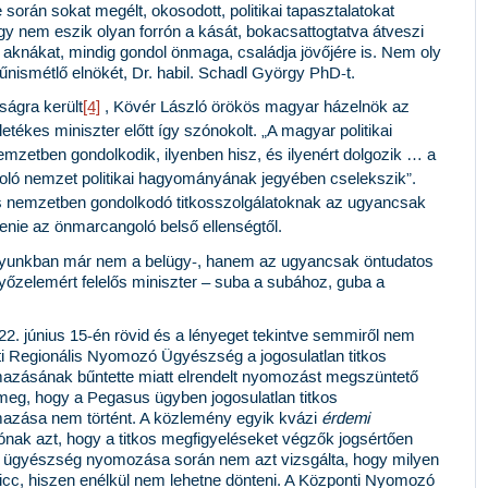
 során sokat megélt, okosodott, politikai tapasztalatokat
ogy nem eszik olyan forrón a kását, bokacsattogtatva átveszi
z aknákat, mindig gondol önmaga, családja jövőjére is. Nem oly
űnismétlő elnökét,
Dr. habil. Schadl György PhD-t.
ságra került
[4]
, Kövér László örökös magyar házelnök az
etékes miniszter előtt így szónokolt. „
A magyar politikai
mzetben gondolkodik, ilyenben hisz, és ilyenért dolgozik … a
goló nemzet politikai hagyományának jegyében cselekszik”.
tos nemzetben gondolkodó titkosszolgálatoknak az ugyancsak
nie az önmarcangoló belső ellenségtől.
ányunkban már nem a belügy-, hanem az
ugyancsak öntudatos
yőzelemért felelős miniszter – suba a subához, guba a
22. június 15-én rövid és a lényeget tekintve semmiről nem
ti Regionális Nyomozó Ügyészség a jogosulatlan titkos
lmazásának bűntette miatt elrendelt nyomozást megszüntető
a meg, hogy a Pegasus ügyben jogosulatlan titkos
lmazása nem történt. A közlemény egyik kvázi
érdemi
nak azt, hogy a titkos megfigyeléseket végzők jogsértően
ó ügyészség nyomozása során nem azt vizsgálta, hogy milyen
icc, hiszen enélkül nem lehetne dönteni. A Központi Nyomozó