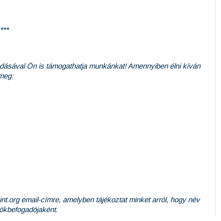
***
dásával Ön is támogathatja munkánkat! Amennyiben élni kíván
 meg:
t.org email-címre, amelyben tájékoztat minket arról, hogy név
 örökbefogadójaként.