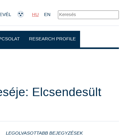
EVÉL
HU
EN
PCSOLAT
RESEARCH PROFILE
éje: Elcsendesült
LEGOLVASOTTABB BEJEGYZÉSEK