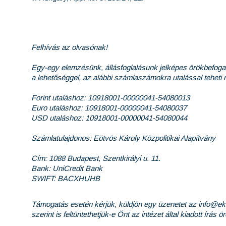
Felhívás az olvasónak!
Egy-egy elemzésünk, állásfoglalásunk jelképes örökbefoga
a lehetőséggel, az alábbi számlaszámokra utalással teheti
Forint utaláshoz: 10918001-00000041-54080013
Euro utaláshoz: 10918001-00000041-54080037
USD utaláshoz: 10918001-00000041-54080044
Számlatulajdonos: Eötvös Károly Közpolitikai Alapítvány
Cím: 1088 Budapest, Szentkirályi u. 11.
Bank: UniCredit Bank
SWIFT: BACXHUHB
Támogatás esetén kérjük, küldjön egy üzenetet az info@ekin
szerint is feltüntethetjük-e Önt az intézet által kiadott írás