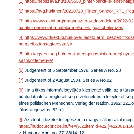
[1]
https://nepszava.hu/1095630_pinter-barkit-le-lehet-hallga
[2]
https://hvg.hu/itthon/20210728_Pinter_Sandor_RTL_Pe
[3]
http://www.ekint.org/maganszfera-adatvedelem/2022-0
hatalmi-paranoiat-a-hatalomnelkuliek-jogaitol-elemzes
[4]
https://www.direkt36.hu/kover-laszlo-arrol-beszelt-titko
nemzetbiztonsagi-veszelyt/
[5]
http://ugyeszseg.hu/nem-tortent-jogosulatlan-megfigy
sajtokozlemenye/
[6]
Judgement of 6 September 1978, Series A No. 28
[7]
Judgement of 2 August 1984. Series A No.82
[8]
Ha a titkos információgyűjtés kiterjedtté válik, az a tár
bűntudatnak, a meglesettség érzetének és a leleplezettség 
eines politischen Menschen. Verlag der Nation, 1982, 121.o
július-augusztus, 82.o.)
[9]
Az előbb idézetektől egészen a magyar állam által máig 
https://hudoc.echr.coe.int/fre#{%22itemid%22:[%22001-16
v. Hungary, App. no. 37138/14, 12
.