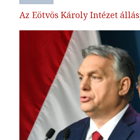
Az Eötvös Károly Intézet állás