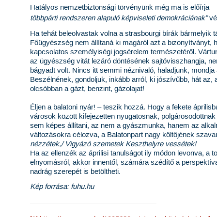
Hatályos nemzetbiztonsági törvényünk még ma is előírja – 
többpárti rendszeren alapuló képviseleti demokráciának”
véd
Ha tehát beleolvastak volna a strasbourgi bírák bármelyik 
Főügyészség nem állítaná ki magáról azt a bizonyítványt, 
kapcsolatos személyiségi jogsérelem természetéről. Vártunk
az ügyészség vitát lezáró döntésének sajtóvisszhangja, nem 
bágyadt volt. Nincs itt semmi néznivaló, haladjunk, mondja a 
Beszélnének, gondoljuk, inkább arról, ki jószívűbb, hát az
olcsóbban a gázt, benzint, gázolajat!
Éljen a balatoni nyár! – teszik hozzá. Hogy a fekete áprili
városok között kifejezetten nyugatosnak, polgárosodottnak
sem képes állítani, az nem a gyászmunka, hanem az alkal
változásokra célozva, a Balatonpart nagy költőjének szava
nézzétek,/ Vigyázó szemetek Keszthelyre vessétek!
Ha az ellenzék az áprilisi tanulságot ily módon levonva, a
elnyomásról, akkor innentől, számára szédítő a perspektív
nadrág szerepét is betöltheti.
Kép forrása: fuhu.hu