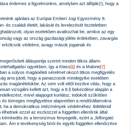
a érdemes a figyelmünkre, amelyben azt állítják(!), hogy a
.
tnénk ajánlani az
Európai Emberi Jogi Egyezmény 8.
 és családi életét, lakását és levelezését tiszteletben
ghatározott, olyan esetekben avatkozhat be, amikor az egy
onság vagy az ország gazdasági jóléte érdekében, zavargás
erkölcsök védelme, avagy mások jogainak és
egerősített álláspontja szerint minden titkos állami
onlehallgatási ügyekben
, így a
Klass
[6]
és a Malone
[7]
amban a súlyos magánéleti sérelmet okozó titkos megfigyelés
óság arra jutott, hogy a panaszosok mindegyike esetében
zás magánéletükbe. Az sem volt ettől kezdve vitás, hogy a
posan vizsgálni kellett azt, hogy a 8.§ bekezdése alapján a
delkezést, mivel alapjogot korlátoz, indokolt szűkítően
kos és tömeges megfigyelése alapvetően a rendőrállamokra
lt, ha a demokratikus intézmények védelméhez
feltétlenü
l
élhetnek ezzel az eszközzel a független ellenőrök által
 kémkedés és a terrorizmus fenyegetik, ezért a „felforgató
llam. Ám e tevékenység bírói és egyéb független ellenőrzése