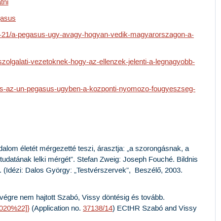
tni
gasus
2-21/a-pegasus-ugy-avagy-hogyan-vedik-magyarorszagon-a-
sszolgalati-vezetoknek-hogy-az-ellenzek-jelenti-a-legnagyobb-
eles-az-un-pegasus-ugyben-a-kozponti-nyomozo-fougyeszseg-
sadalom életét mérgezetté teszi, árasztja: „a szorongásnak, a
tudatának lelki mérgét”. Stefan Zweig: Joseph Fouché. Bildnis
. (Idézi: Dalos György: „Testvérszervek”, Beszélő, 2003.
végre nem hajtott Szabó, Vissy döntésig és tovább.
0020%22]}
(Application no.
37138/14
)
ECtHR Szabó and Vissy