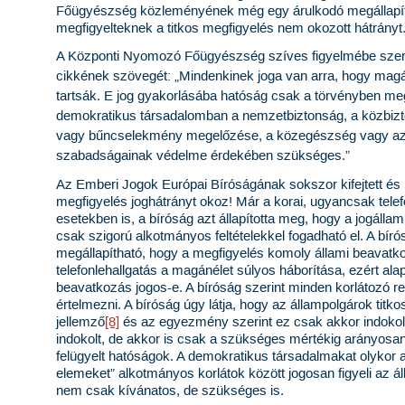
Főügyészség közleményének még egy árulkodó megállapítás
megfigyelteknek a titkos megfigyelés nem okozott hátrányt
A
Központi Nyomozó Főügyészség szíves figyelmébe szere
cikkének szövegét: „
Mindenkinek joga van arra, hogy magán-
tartsák. E jog gyakorlásába hatóság csak a törvényben me
demokratikus társadalomban a nemzetbiztonság, a közbizt
vagy bűncselekmény megelőzése, a közegészség vagy az 
szabadságainak védelme érdekében szükséges.”
Az
Emberi Jogok Európai Bíróságának sokszor kifejtett és m
megfigyelés joghátrányt okoz! Már a korai,
ugyancsak telef
esetekben is, a bíróság azt állapította meg, hogy a jogáll
csak szigorú alkotmányos feltételekkel fogadható el. A bír
megállapítható, hogy a megfigyelés komoly állami beavatko
telefonlehallgatás a magánélet súlyos háborítása, ezért ala
beavatkozás jogos-e. A bíróság szerint minden korlátozó ren
értelmezni. A bíróság úgy látja, hogy az állampolgárok tit
jellemző
[8]
és az egyezmény szerint ez csak akkor indoko
indokolt, de akkor is csak a szükséges mértékig arányosan 
felügyelt hatóságok. A demokratikus társadalmakat olykor a
elemeket” alkotmányos korlátok között jogosan figyeli az á
nem csak kívánatos, de szükséges is.