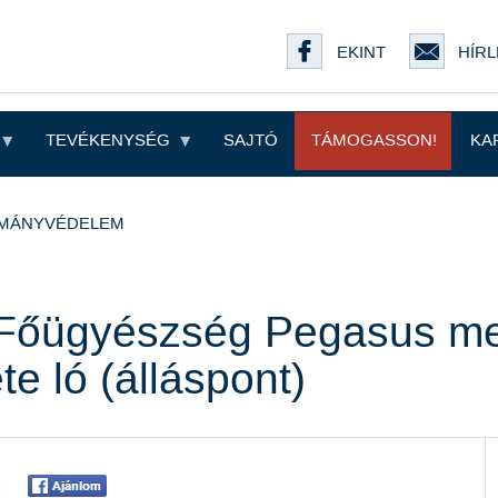
EKINT
HÍRL
TEVÉKENYSÉG
SAJTÓ
TÁMOGASSON!
KA
MÁNYVÉDELEM
Főügyészség Pegasus mes
e ló (álláspont)
t