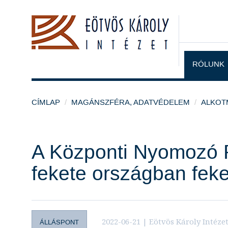
RÓLUNK
CÍMLAP
MAGÁNSZFÉRA, ADATVÉDELEM
ALKOT
A Központi Nyomozó 
fekete országban feket
2022-06-21 | Eötvös Károly Intéze
ÁLLÁSPONT