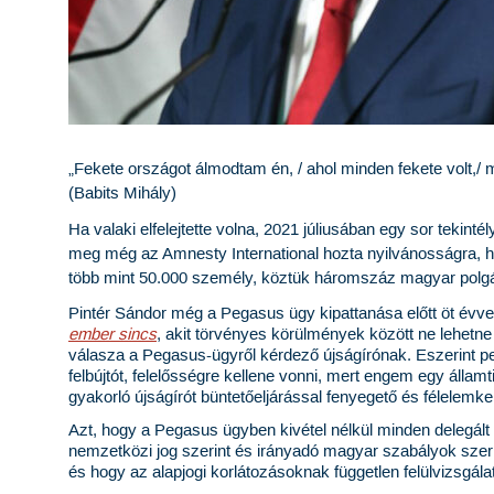
„Fekete országot álmodtam én,
/
ahol minden fekete volt,/ 
(Babits Mihály)
Ha valaki elfelejtette volna, 2021 júliusában egy sor tekintél
meg még az Amnesty International hozta nyilvánosságra, ho
több mint 50.000 személy, köztük háromszáz magyar polgár
Pintér Sándor még a Pegasus ügy kipattanása előtt öt évvel
ember sincs
, akit törvényes körülmények között ne lehetne m
válasza a Pegasus-ügyről kérdező újságírónak. Eszerint ped
felbújtót, felelősségre kellene vonni, mert engem egy állam
gyakorló újságírót büntetőeljárással fenyegető és félelemkel
Azt, hogy a Pegasus ügyben kivétel nélkül minden delegált l
nemzetközi jog szerint és irányadó magyar szabályok szerin
és hogy az alapjogi korlátozásoknak független felülvizsgál