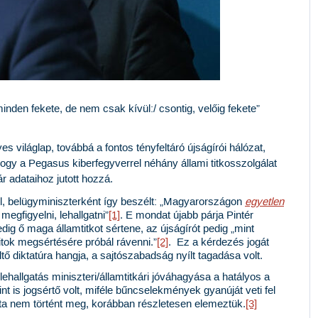
minden fekete, de nem csak kívül:/ csontig, velőig fekete”
yes világlap, továbbá a fontos tényfeltáró újságírói hálózat,
gy a Pegasus kiberfegyverrel néhány állami titkosszolgálat
 adataihoz jutott hozzá.
, belügyminiszterként így beszélt:
„Magyarországon
egyetlen
egfigyelni, lehallgatni”
[1]
.
E mondat újabb párja
Pintér
ig ő maga államtitkot sértene, az újságírót pedig „mint
titok megsértésére próbál rávenni.”
[2]
.
Ez a kérdezés jogát
tő diktatúra hangja, a sajtószabadság nyílt tagadása volt.
ehallgatás miniszteri/államtitkári jóváhagyása a hatályos a
t is jogsértő volt, miféle bűncselekmények gyanúját veti fel
ata nem történt meg, korábban részletesen elemeztük.
[3]