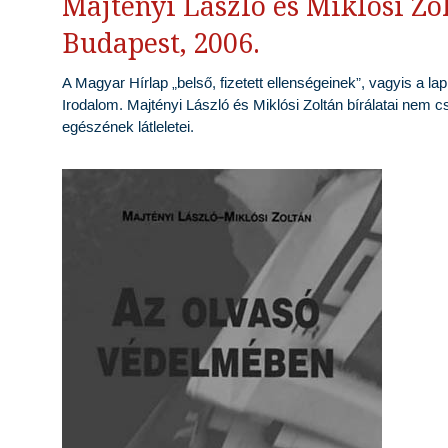
Majtényi László és Miklósi Zol
Budapest, 2006.
A Magyar Hírlap „belső, fizetett ellenségeinek”, vagyis a l
Irodalom. Majtényi László és Miklósi Zoltán bírálatai nem cs
egészének látleletei.