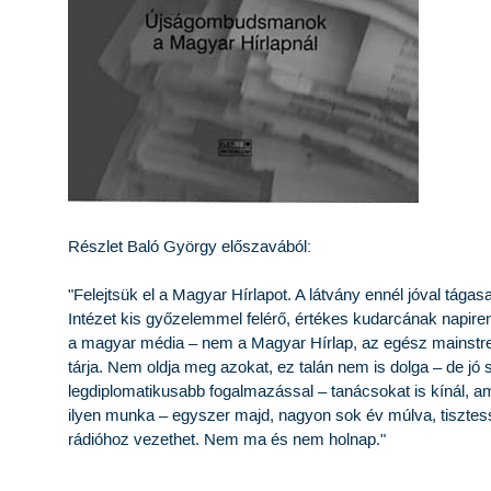
Részlet Baló György előszavából:
"Felejtsük el a Magyar Hírlapot. A látvány ennél jóval tág
Intézet kis győzelemmel felérő, értékes kudarcának napire
a magyar média – nem a Magyar Hírlap, az egész mainstrem
tárja. Nem oldja meg azokat, ez talán nem is dolga – de jó 
legdiplomatikusabb fogalmazással – tanácsokat is kínál, 
ilyen munka – egyszer majd, nagyon sok év múlva, tisztes
rádióhoz vezethet. Nem ma és nem holnap."