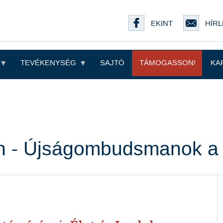
EKINT
HÍRL
TEVÉKENYSÉG
SAJTÓ
TÁMOGASSON!
KA
n - Újságombudsmanok a 