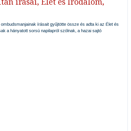
tán írásai, Élet és Irodalom,
ap ombudsmanjainak írásait gyűjtötte össze és adta ki az Élet és
ak a hányatott sorsú napilapról szólnak, a hazai sajtó