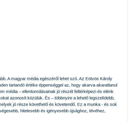
asabb. A magyar média egészéről lehet szó. Az Eötvös Károly
nden tartandó értéke éppenséggel az, hogy akarva-akaratlanul
 média – ellentomdásainak jó részét feltérképezi és elénk
sokat azonosít közülük. És – többnyire a lehető legszelídebb,
amelyek jó része követhető és követendő. Ez a munka - és sok
ségesebb, hitelesebb és igényesebb újsághoz, tévéhez,