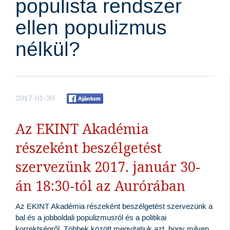
populista rendszer
ellen populizmus
nélkül?
2017-01-30
Az EKINT Akadémia
részeként beszélgetést
szervezünk 2017. január 30-
án 18:30-tól az Aurórában
Az EKINT Akadémia részeként beszélgetést szervezünk a
bal és a jobboldali populizmusról és a politikai
korrektségről. Többek között megvitatjuk azt, hogy milyen