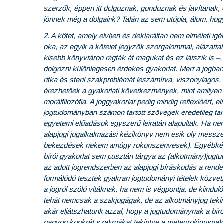
szerzők, éppen itt dolgoznak, gondoznak és javítanak,
jönnek még a dolgaink? Talán az sem utópia, álom, ho
2. A kötet, amely elvben és deklaráltan nem elméleti i
oka, az egyik a kötetet jegyzők szorgalommal, alázattal
kisebb könyvtáron rágták át magukat és ez látszik is –
dolgozni különlegesen érdekes gyakorlat. Mert a jogban
ritka és steril szakproblémát leszámítva, viszonylagos. 
érezhetőek a gyakorlati következmények, mint amilyen a
morálfilozófia. A joggyakorlat pedig mindig reflexióért, 
jogtudományban számon tartott szövegek eredetileg ta
egyetemi előadások egyszerű leiratán alapultak. Ha ne
alapjogi jogalkalmazási kézikönyv nem esik oly messz
bekezdések nekem amúgy rokonszenvesek). Egyébként m
bírói gyakorlat sem pusztán tárgya az (alkotmány)jogtu
az adott jogrendszerben az alapjogi bíráskodás a rende
formálódó tesztek gyakran jogtudományi tételek közvetl
a jogról szóló vitáknak, ha nem is végpontja, de kiinduló
tehát nemcsak a szakjogágak, de az alkotmányjog tekin
akár eljátszhatunk azzal, hogy a jogtudománynak a bíró
nagyon konkrét szakmákat tekintve a meteorológusnak az