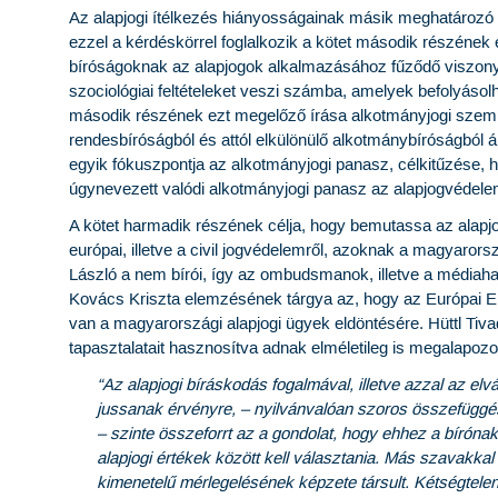
Az alapjogi ítélkezés hiányosságainak másik meghatározó 
ezzel a kérdéskörrel foglalkozik a kötet második részéne
bíróságoknak az alapjogok alkalmazásához fűződő viszony
szociológiai feltételeket veszi számba, amelyek befolyásol
második részének ezt megelőző írása alkotmányjogi szempon
rendesbíróságból és attól elkülönülő alkotmánybíróságból á
egyik fókuszpontja az alkotmányjogi panasz, célkitűzése, h
úgynevezett valódi alkotmányjogi panasz az alapjogvédel
A kötet harmadik részének célja, hogy bemutassa az alapjo
európai, illetve a civil jogvédelemről, azoknak a magyarorszá
László a nem bírói, így az ombudsmanok, illetve a médiaható
Kovács Kriszta elemzésének tárgya az, hogy az Európai Em
van a magyarországi alapjogi ügyek eldöntésére. Hüttl Tiva
tapasztalatait hasznosítva adnak elméletileg is megalapozot
“Az alapjogi bíráskodás fogalmával, illetve azzal az el
jussanak érvényre, – nyilvánvalóan szoros összefüggé
– szinte összeforrt az a gondolat, hogy ehhez a bírónak
alapjogi értékek között kell választania. Más szavakkal
kimenetelű mérlegelésének képzete társult. Kétségtele