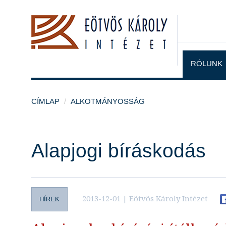
RÓLUNK
CÍMLAP
ALKOTMÁNYOSSÁG
Alapjogi bíráskodás
2013-12-01 | Eötvös Károly Intézet
HÍREK