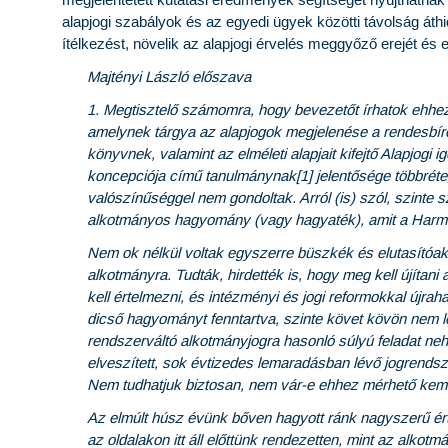
megjelentetett kutatási eredmények segítséget nyújthatna
alapjogi szabályok és az egyedi ügyek közötti távolság áthi
ítélkezést, növelik az alapjogi érvelés meggyőző erejét és el
Majtényi László előszava
1. Megtisztelő számomra, hogy bevezetőt írhatok ehhe
amelynek tárgya az alapjogok megjelenése a rendesb
könyvnek, valamint az elméleti alapjait kifejtő Alapjogi 
koncepciója című tanulmánynak[1] jelentősége többréte
valószínűséggel nem gondoltak. Arról (is) szól, szinte
alkotmányos hagyomány (vagy hagyaték), amit a Harmad
Nem ok nélkül voltak egyszerre büszkék és elutasítóak i
alkotmányra. Tudták, hirdették is, hogy meg kell újítan
kell értelmezni, és intézményi és jogi reformokkal újra
dicső hagyományt fenntartva, szinte követ kövön nem
rendszerváltó alkotmányjogra hasonló súlyú feladat nehe
elveszített, sok évtizedes lemaradásban lévő jogrendszer
Nem tudhatjuk biztosan, nem vár-e ehhez mérhető kemé
Az elmúlt húsz évünk bőven hagyott ránk nagyszerű ért
az oldalakon itt áll előttünk rendezetten, mint az alko