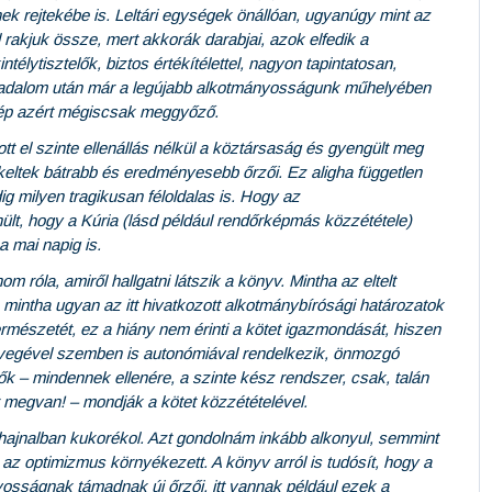
 rejtekébe is. Leltári egységek önállóan, ugyanúgy mint az
l rakjuk össze, mert akkorák darabjai, azok elfedik a
élytisztelők, biztos értékítélettel, nagyon tapintatosan,
rradalom után már a legújabb alkotmányosságunk műhelyében
zkép azért mégiscsak meggyőző.
tt el szinte ellenállás nélkül a köztársaság és gyengült meg
eltek bátrabb és eredményesebb őrzői. Ez aligha független
g milyen tragikusan féloldalas is. Hogy az
lt, hogy a Kúria (lásd például rendőrképmás közzététele)
a mai napig is.
 róla, amiről hallgatni látszik a könyv. Mintha az eltelt
 mintha ugyan az itt hivatkozott alkotmánybírósági határozatok
rmészetét, ez a hiány nem érinti a kötet igazmondását, hiszen
övegével szemben is autonómiával rendelkezik, önmozgó
ők – mindennek ellenére, a szinte kész rendszer, csak, talán
ár megvan! – mondják a kötet közzétételével.
hajnalban kukorékol. Azt gondolnám inkább alkonyul, semmint
 az optimizmus környékezett. A könyv arról is tudósít, hogy a
sságnak támadnak új őrzői, itt vannak például ezek a