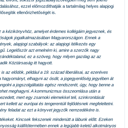
k az elvont, sokszor jogszabályszövegben meg sem jelenő
dalásához, ezzel előmozdíthatják a tartalmilag helyes alapjogi
ősegítik ellenőrizhetőségét is.
z a kézikönyvhöz, amelyet érdemes kollégáim jegyeznek, és
íróságok jogalkalmazásában Magyarországon. Ennek a
igények, alapjogi szabályok: az alapjogi ítélkezés egy
gű. Legelőször azt emelném ki, amire a szerzők nagy
 szándéktalanul, ez a szöveg, hogy milyen gazdag az az
ik Köztársaság itt hagyott.
s az elődök, például a 19. század liberálisai, az ezeréves
i a hagyományt, elhagyni az ósdit, a jogegyenlőség jegyében át
hangolni a jogszolgáltatás egész rendszerét, úgy, hogy benne a
 lehet meghagyni. A kommunizmus összeomlása után a
zedett, mert egy zsarnoki elemekkel teli, szinkronitását
t kellett az európai és tengerentúli fejlődésnek megfeleltetni.
ny feladat az ezt a könyvet jegyzők nemzedékére is.
ékeket. Kincsek fekszenek mindenütt a lábunk előtt. Ezeken
tmányosság kiállítótermében ennek a legújabb keletű alkotmányos