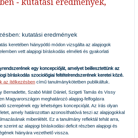
sben - kutatási eredmények,
kezésben: kutatási eredmények
atás keretében hiánypótló módon vizsgálta az alapjogok
lemben vett alapjogi bíráskodás elméleti és gyakorlati
nyrendszerének egy koncepcióját, amelyet beillesztettünk az
jogi bíráskodás szociológiai feltételrendszerének keretei közé.
ok az ítélkezésben
című tanulmánykötetben publikáltuk.
y Bernadette, Szabó Máté Dániel, Szigeti Tamás és Vissy
zően Magyarországon meghatározó alapjog-felfogásra
dó szerepének egy lehetséges koncepcióját. Az írás olyan
etet, amely határozottan azonosíthatóvá teszi az alapjogokkal
almazásának mibenlétét. Ez a tanulmány reflektál tehát arra,
szerint az alapjogi bíráskodási deficit részben alapjogi és
ségének hiányára vezethető vissza.