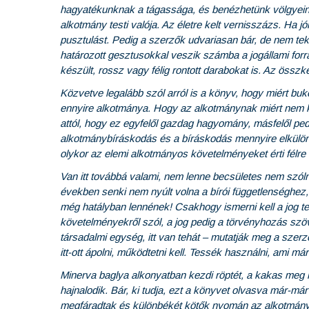
hagyatékunknak a tágassága, és benézhetünk völgyeinek
alkotmány testi valója. Az életre kelt vernisszázs. Ha jó
pusztulást. Pedig a szerzők udvariasan bár, de nem tekint
határozott gesztusokkal veszik számba a jogállami fo
készült, rossz vagy félig rontott darabokat is. Az öss
Közvetve legalább szól arról is a könyv, hogy miért buko
ennyire alkotmánya. Hogy az alkotmánynak miért nem k
attól, hogy ez egyfelől gazdag hagyomány, másfelől pedi
alkotmánybíráskodás és a bíráskodás mennyire elkülönü
olykor az elemi alkotmányos követelményeket érti félre 
Van itt továbbá valami, nem lenne becsületes nem szólnom
években senki nem nyúlt volna a bírói függetlenséghez,
még hatályban lennének! Csakhogy ismerni kell a jog te
követelményekről szól, a jog pedig a törvényhozás sz
társadalmi egység, itt van tehát – mutatják meg a szerz
itt-ott ápolni, működtetni kell. Tessék használni, ami m
Minerva baglya alkonyatban kezdi röptét, a kakas meg 
hajnalodik. Bár, ki tudja, ezt a könyvet olvasva már-már
megfáradtak és különbékét kötők nyomán az alkotmányo