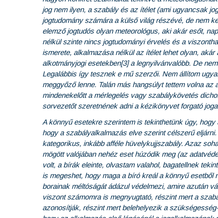
jog nem ilyen, a szabály és az ítélet (ami ugyancsak jo
jogtudomány számára a külső világ részévé, de nem kele
elemző jogtudós olyan meteorológus, aki akár esőt, napsü
nélkül szinte nincs jogtudományi érvelés és a viszonth
ismerete, alkalmazása nélkül az ítélet lehet olyan, ak
alkotmányjogi esetekben[3] a legnyilvánvalóbb. De nem 
Legalábbis így tesznek e mű szerzői. Nem állítom ugy
meggyőző lenne. Talán más hangsúlyt tettem volna az a
mindenekelőtt a mérlegelés vagy szabálykövetés dicho
sorvezetőt szeretnének adni a kézikönyvet forgató jog
A könnyű esetekre szerintem is tekinthetünk úgy, hog
hogy a szabályalkalmazás elve szerint célszerű eljárni.
kategorikus, inkább afféle hüvelykujjszabály. Azaz soh
mögött valójában nehéz eset húzódik meg (az adatvédel
volt, a bírák eleinte, olvastam valahol, bagatellnek tek
is megeshet, hogy maga a bíró kreál a könnyű esetből 
borainak méltóságát ádázul védelmezi, amire azután vá
viszont számomra is megnyugtató, részint mert a szabá
azonosítják, részint mert belehelyezik a szükségesség-