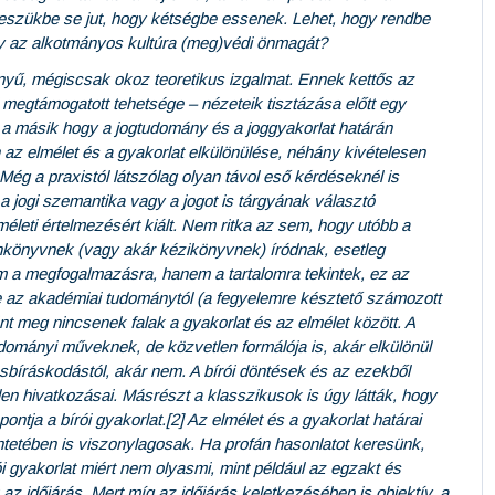
 eszükbe se jut, hogy kétségbe essenek. Lehet, hogy rendbe
gy az alkotmányos kultúra (meg)védi önmagát?
gényű, mégiscsak okoz teoretikus izgalmat. Ennek kettős az
 megtámogatott tehetsége – nézeteik tisztázása előtt egy
, a másik hogy a jogtudomány és a joggyakorlat határán
 az elmélet és a gyakorlat elkülönülése, néhány kivételesen
Még a praxistól látszólag olyan távol eső kérdéseknél is
 jogi szemantika vagy a jogot is tárgyának választó
elméleti értelmezésért kiált. Nem ritka az sem, hogy utóbb a
nkönyvnek (vagy akár kézikönyvnek) íródnak, esetleg
m a megfogalmazásra, hanem a tartalomra tekintek, ez az
e az akadémiai tudománytól (a fegyelemre késztető számozott
eg nincsenek falak a gyakorlat és az elmélet között. A
dományi műveknek, de közvetlen formálója is, akár elkülönül
sbíráskodástól, akár nem. A bírói döntések és az ezekből
en hivatkozásai. Másrészt a klasszikusok is úgy látták, hogy
pontja a bírói gyakorlat.[2] Az elmélet és a gyakorlat határai
tetében is viszonylagosak. Ha profán hasonlatot keresünk,
i gyakorlat miért nem olyasmi, mint például az egzakt és
 időjárás. Mert míg az időjárás keletkezésében is objektív, a