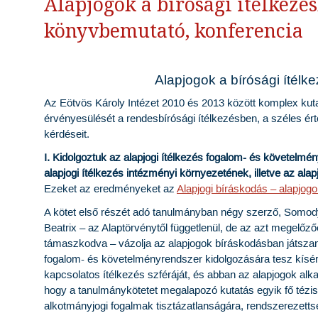
Alapjogok a bírósági ítélkezé
könyvbemutató, konferencia
Alapjogok a bírósági ítél
Az Eötvös Károly Intézet 2010 és 2013 között komplex kut
érvényesülését a rendesbírósági ítélkezésben, a széles érte
kérdéseit.
I. Kidolgoztuk az alapjogi ítélkezés fogalom- és követelmé
alapjogi ítélkezés intézményi környezetének, illetve az alap
Ezeket az eredményeket az
Alapjogi bíráskodás – alapjog
A kötet első részét adó tanulmányban négy szerző, Somod
Beatrix – az Alaptörvénytől függetlenül, de az azt megelő
támaszkodva – vázolja az alapjogok bíráskodásban játszan
fogalom- és követelményrendszer kidolgozására tesz kísérl
kapcsolatos ítélkezés szféráját, és abban az alapjogok alk
hogy a tanulmánykötetet megalapozó kutatás egyik fő tézise 
alkotmányjogi fogalmak tisztázatlanságára, rendszerezett