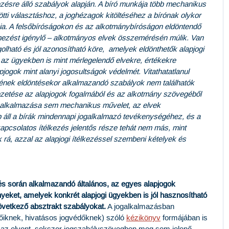
zésre álló szabályok alapján. A bíró munkája több mechanikus
ti választáshoz, a joghézagok kitöltéséhez a bírónak olykor
nia. A felsőbíróságokon és az alkotmánybíróságon eldöntendő
lmezést igénylő – alkotmányos elvek összemérésén múlik. Van
lható és jól azonosítható köre, amelyek eldönthetők alapjogi
az ügyekben is mint mérlegelendő elvekre, értékekre
lapjogok mint alanyi jogosultságok védelmét. Vitathatatlanul
szének eldöntésekor alkalmazandó szabályok nem találhatók
zetése az alapjogok fogalmából és az alkotmány szövegéből
zek alkalmazása sem mechanikus művelet, az elvek
 áll a bírák mindennapi jogalkalmazó tevékenységéhez, és a
apcsolatos ítélkezés jelentős része tehát nem más, mint
 rá, azzal az alapjogi ítélkezéssel szembeni kételyek és
ezés során alkalmazandó általános, az egyes alapjogok
nyeket, amelyek konkrét alapjogi ügyekben is jól hasznosítható
következő absztrakt szabályokat.
A jogalkalmazásban
lőiknek, hivatásos jogvédőknek) szóló
kézikönyv
formájában is