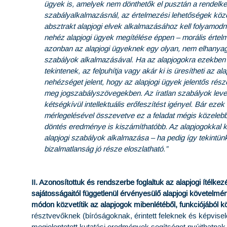
ügyek is, amelyek nem dönthetők el pusztán a rendelke
szabályalkalmazásnál, az értelmezési lehetőségek közöt
absztrakt alapjogi elvek alkalmazásához kell folyamod
nehéz alapjogi ügyek megítélése éppen – morális érte
azonban az alapjogi ügyeknek egy olyan, nem elhanyago
szabályok alkalmazásával. Ha az alapjogokra ezekben 
tekintenek, az felpuhítja vagy akár ki is üresítheti az a
nehézséget jelent, hogy az alapjogi ügyek jelentős ré
meg jogszabályszövegekben. Az íratlan szabályok leve
kétségkívül intellektuális erőfeszítést igényel. Bár e
mérlegelésével összevetve ez a feladat mégis közelebb
döntés eredménye is kiszámíthatóbb. Az alapjogokkal k
alapjogi szabályok alkalmazása – ha pedig így tekintünk
bizalmatlanság jó része eloszlatható.”
II. Azonosítottuk és rendszerbe foglaltuk az alapjogi ítélk
sajátosságaitól függetlenül érvényesülő alapjogi követelmé
módon közvetítik az alapjogok mibenlétéből, funkciójából 
résztvevőknek (bíróságoknak, érintett feleknek és képvise