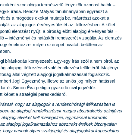
okaként szociológiai természetű tényezők azonosíthatók –
k egyik írása. Bencze Mátyás tanulmányában egyrészt a
át és a mögöttes okokat mutatja be, másrészt azokat a
hatják az alapjogok érvényesülését az ítélkezésben. A kötet
tú elemzést nyújt: a bíróság előtti alapjog-érvényesítés –
lló – intézményi és hatásköri rendszerét vizsgálja. Az elemzés
ogy értelmezze, milyen szerepet hivatott betölteni az
emben.
gi bíráskodás környezetét. Egy-egy írás szól a nem bírói, az
gi alapjogi ítélkezéssel való érintkezési felületéről. Majtényi
ság által végzett alapjogi jogalkalmazással foglalkozik.
beri Jogi Egyezmény, illetve az uniós jog milyen hatással
dar és Simon Éva pedig a gyakorló civil jogvédők
t képet a stratégiai pereskedésről.
várással, hogy az alapjogok a rendesbírósági ítélkezésben is
sben az alapjogi rendelkezések magas absztrakciós szintjével
 alapjogi elveket kell mérlegelnie, egymással konkuráló
 az alapjogi jogalkalmazáshoz absztrakt értékek bizonytalan
n, hogy vannak olyan szakjogági és alapjogokkal kapcsolatos