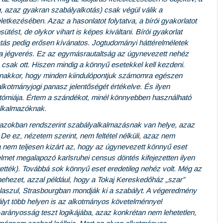
g, azaz gyakran szabályalkotás) csak végül válik a
tkezésében. Azaz a hasonlatot folytatva, a bírói gyakorlatot
tést, de olykor vihart is képes kiváltani. Bírói gyakorlat
atás pedig erősen kívánatos. Jogtudományi háttérelméletek
ár a jégverés. Ez az egymásrautaltság az úgynevezett nehéz
csak ott. Hiszen mindig a könnyű esetekkel kell kezdeni.
anakkor, hogy minden kiindulópontjuk számomra egészen
lkotmányjogi panasz jelentőségét értékelve. És ilyen
tómiája. Értem a szándékot, minél könnyebben használható
alkalmazóknak.
y azokban rendszerint szabályalkalmazásnak van helye, azaz
 De ez, nézetem szerint, nem feltétel nélküli, azaz nem
a nem teljesen kizárt az, hogy az úgynevezett könnyű eset
met megalapozó karlsruhei census döntés kifejezetten ilyen
intették). Továbbá sok könnyű eset eredetileg nehéz volt. Még az
nehezet, azzal például, hogy a Tokaj Kereskedőház „szar”
laszul, Strasbourgban mondják ki a szabályt. A végeredmény
lyt több helyen is az alkotmányos követelménnyel
arányosság teszt logikájába, azaz konkrétan nem lehetetlen,